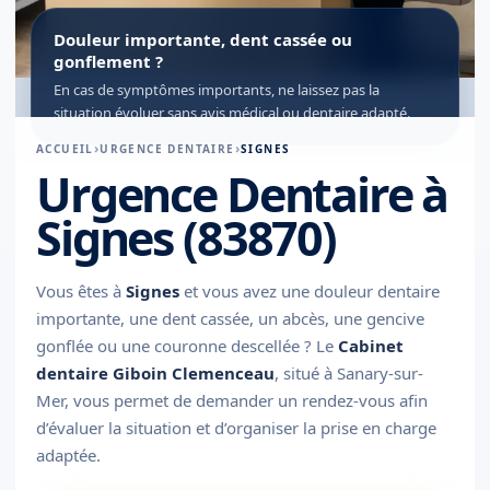
Douleur importante, dent cassée ou
gonflement ?
En cas de symptômes importants, ne laissez pas la
situation évoluer sans avis médical ou dentaire adapté.
ACCUEIL
URGENCE DENTAIRE
SIGNES
Urgence Dentaire à
Signes (83870)
Vous êtes à
Signes
et vous avez une douleur dentaire
importante, une dent cassée, un abcès, une gencive
gonflée ou une couronne descellée ? Le
Cabinet
dentaire Giboin Clemenceau
, situé à Sanary-sur-
Mer, vous permet de demander un rendez-vous afin
d’évaluer la situation et d’organiser la prise en charge
adaptée.