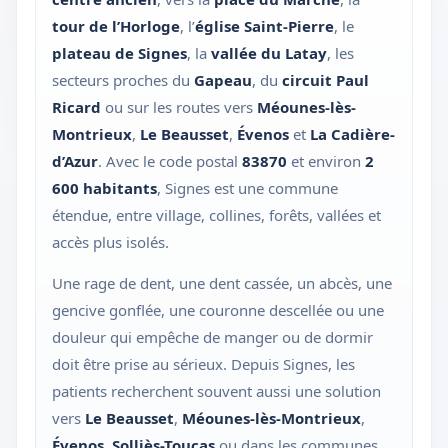
tour de l’Horloge
, l’
église Saint-Pierre
, le
plateau de Signes
, la
vallée du Latay
, les
secteurs proches du
Gapeau
, du
circuit Paul
Ricard
ou sur les routes vers
Méounes-lès-
Montrieux
,
Le Beausset
,
Évenos
et
La Cadière-
d’Azur
. Avec le code postal
83870
et environ
2
600 habitants
, Signes est une commune
étendue, entre village, collines, forêts, vallées et
accès plus isolés.
Une rage de dent, une dent cassée, un abcès, une
gencive gonflée, une couronne descellée ou une
douleur qui empêche de manger ou de dormir
doit être prise au sérieux. Depuis Signes, les
patients recherchent souvent aussi une solution
vers
Le Beausset
,
Méounes-lès-Montrieux
,
Évenos
,
Solliès-Toucas
ou dans les communes