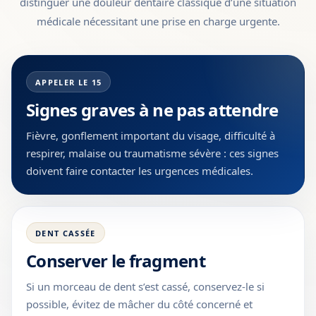
distinguer une douleur dentaire classique d’une situation
médicale nécessitant une prise en charge urgente.
APPELER LE 15
Signes graves à ne pas attendre
Fièvre, gonflement important du visage, difficulté à
respirer, malaise ou traumatisme sévère : ces signes
doivent faire contacter les urgences médicales.
DENT CASSÉE
Conserver le fragment
Si un morceau de dent s’est cassé, conservez-le si
possible, évitez de mâcher du côté concerné et