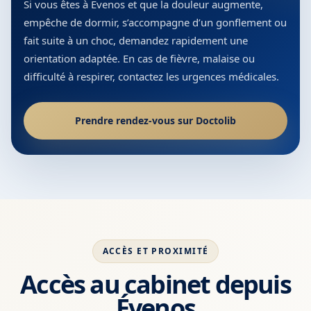
Si vous êtes à Évenos et que la douleur augmente,
empêche de dormir, s’accompagne d’un gonflement ou
fait suite à un choc, demandez rapidement une
orientation adaptée. En cas de fièvre, malaise ou
difficulté à respirer, contactez les urgences médicales.
Prendre rendez-vous sur Doctolib
ACCÈS ET PROXIMITÉ
Accès au cabinet depuis
Évenos