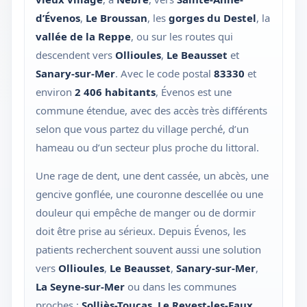
d’Évenos
,
Le Broussan
, les
gorges du Destel
, la
vallée de la Reppe
, ou sur les routes qui
descendent vers
Ollioules
,
Le Beausset
et
Sanary-sur-Mer
. Avec le code postal
83330
et
environ
2 406 habitants
, Évenos est une
commune étendue, avec des accès très différents
selon que vous partez du village perché, d’un
hameau ou d’un secteur plus proche du littoral.
Une rage de dent, une dent cassée, un abcès, une
gencive gonflée, une couronne descellée ou une
douleur qui empêche de manger ou de dormir
doit être prise au sérieux. Depuis Évenos, les
patients recherchent souvent aussi une solution
vers
Ollioules
,
Le Beausset
,
Sanary-sur-Mer
,
La Seyne-sur-Mer
ou dans les communes
proches :
Solliès-Toucas, Le Revest-les-Eaux,