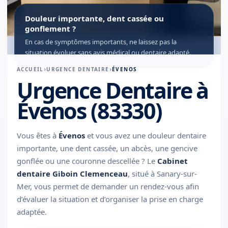
Douleur importante, dent cassée ou
gonflement ?
En cas de symptômes importants, ne laissez pas la
situation évoluer sans avis médical ou dentaire adapté.
ACCUEIL
URGENCE DENTAIRE
ÉVENOS
Urgence Dentaire à
Évenos (83330)
Vous êtes à
Évenos
et vous avez une douleur dentaire
importante, une dent cassée, un abcès, une gencive
gonflée ou une couronne descellée ? Le
Cabinet
dentaire Giboin Clemenceau
, situé à Sanary-sur-
Mer, vous permet de demander un rendez-vous afin
d’évaluer la situation et d’organiser la prise en charge
adaptée.