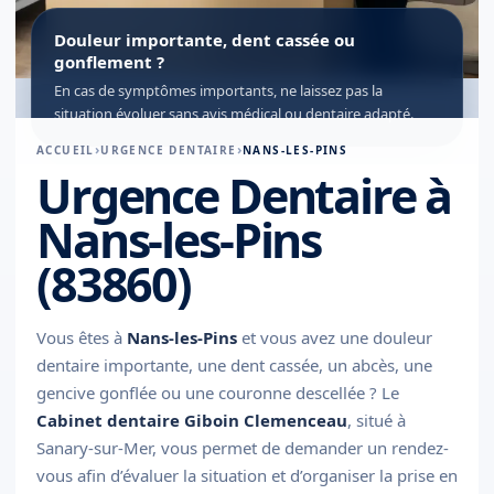
Douleur importante, dent cassée ou
gonflement ?
En cas de symptômes importants, ne laissez pas la
situation évoluer sans avis médical ou dentaire adapté.
ACCUEIL
URGENCE DENTAIRE
NANS-LES-PINS
Urgence Dentaire à
Nans-les-Pins
(83860)
Vous êtes à
Nans-les-Pins
et vous avez une douleur
dentaire importante, une dent cassée, un abcès, une
gencive gonflée ou une couronne descellée ? Le
Cabinet dentaire Giboin Clemenceau
, situé à
Sanary-sur-Mer, vous permet de demander un rendez-
vous afin d’évaluer la situation et d’organiser la prise en