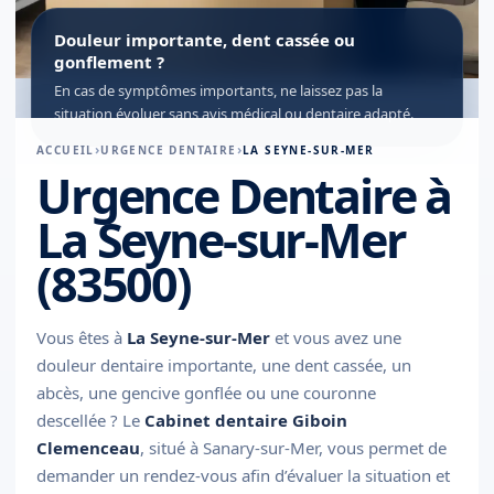
Douleur importante, dent cassée ou
gonflement ?
En cas de symptômes importants, ne laissez pas la
situation évoluer sans avis médical ou dentaire adapté.
ACCUEIL
URGENCE DENTAIRE
LA SEYNE-SUR-MER
Urgence Dentaire à
La Seyne-sur-Mer
(83500)
Vous êtes à
La Seyne-sur-Mer
et vous avez une
douleur dentaire importante, une dent cassée, un
abcès, une gencive gonflée ou une couronne
descellée ? Le
Cabinet dentaire Giboin
Clemenceau
, situé à Sanary-sur-Mer, vous permet de
demander un rendez-vous afin d’évaluer la situation et