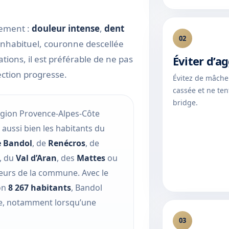
lement :
douleur intense
,
dent
02
inhabituel, couronne descellée
ions, il est préférable de ne pas
Éviter d’a
fection progresse.
Évitez de mâche
cassée et ne te
bridge.
égion Provence-Alpes-Côte
aussi bien les habitants du
e Bandol
, de
Renécros
, de
, du
Val d’Aran
, des
Mattes
ou
uteurs de la commune. Avec le
on
8 267 habitants
, Bandol
e, notamment lorsqu’une
03