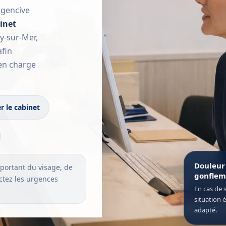
 gencive
inet
ry-sur-Mer,
fin
 en charge
r le cabinet
Douleur
portant du visage, de
gonflem
actez les urgences
En cas de 
situation 
adapté.