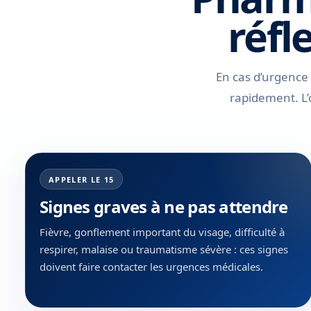
réfl
En cas d’urgence
rapidement. L’
APPELER LE 15
Signes graves à ne pas attendre
Fièvre, gonflement important du visage, difficulté à
respirer, malaise ou traumatisme sévère : ces signes
doivent faire contacter les urgences médicales.