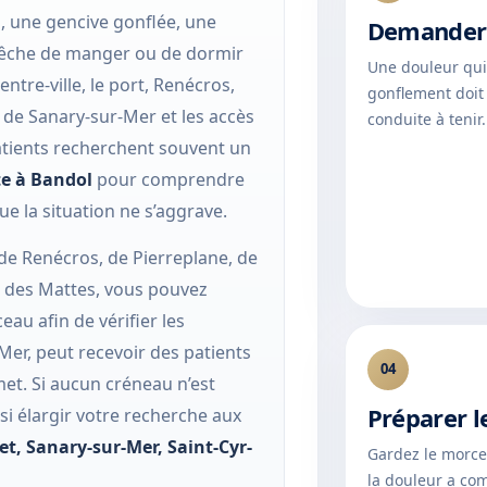
, une gencive gonflée, une
Demander 
pêche de manger ou de dormir
Une douleur qu
entre-ville, le port, Renécros,
gonflement doit 
s de Sanary-sur-Mer et les accès
conduite à tenir.
patients recherchent souvent un
te à Bandol
pour comprendre
ue la situation ne s’aggrave.
, de Renécros, de Pierreplane, de
u des Mattes, vous pouvez
au afin de vérifier les
-Mer, peut recevoir des patients
04
et. Si aucun créneau n’est
Préparer l
i élargir votre recherche aux
et
,
Sanary-sur-Mer
,
Saint-Cyr-
Gardez le morcea
la douleur a co